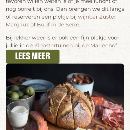
tevoren willen weten is of je mee luncht of
nog borrelt bij ons. Dan brengen we dit langs
of reserveren een plekje bij
wijnbar Zuster
Margaux
of
Buuf in de Serre
.
Bij lekker weer is er ook een fijn plekje voor
jullie in de
Kloostertuinen bij de Marienhof.
LEES MEER