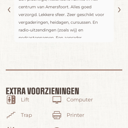
‹
›
centrum van Amersfoort. Alles goed
ro
ek
verzorgd. Lekkere sfeer. Zeer geschikt voor
ex
rd
vergaderingen, heidagen, cursussen. En
vo
radio-uitzendingen (zoals wij) en
da
e
podcastopnamen. Een aanrader.
de
ma
fa
ru
co
k,
on
at
e
EXTRA VOORZIENINGEN
bi
Lift
Computer
go
ru
Trap
Printer
ie
O
wa