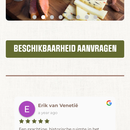
BESCHIKBAARHEID AANVRAGEN
Erik van Venetië
a year ago
Een prachtige, historische ruimte in het
On