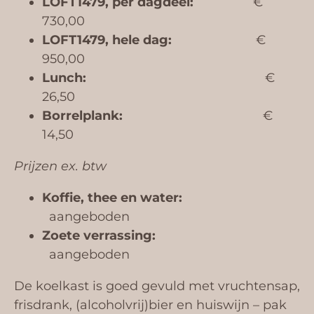
LOFT1479, per dagdeel:
€
730,00
LOFT1479, hele dag:
€
950,00
Lunch:
€
26,50
Borrelplank:
€
14,50
Prijzen ex. btw
Koffie, thee en water:
aangeboden
Zoete verrassing:
aangeboden
De koelkast is goed gevuld met vruchtensap,
frisdrank, (alcoholvrij)bier en huiswijn – pak