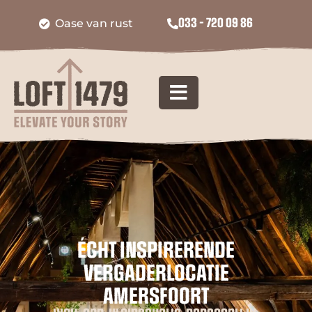
Historisch
033 - 720 09 86
Gebruiksgemak
stadsklooster
ÉCHT INSPIRERENDE
VERGADERLOCATIE
AMERSFOORT