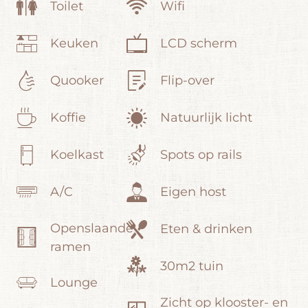
Toilet
Wifi
ge
be
Keuken
LCD scherm
met
bi
zo
Quooker
Flip-over
aa
Koffie
Natuurlijk licht
Koelkast
Spots op rails
A/C
Eigen host
Openslaande
Eten & drinken
ramen
30m2 tuin
Lounge
Zicht op klooster- en